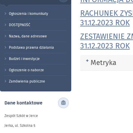
RACHUNEK ZYS
Ogłoszenia i komunikaty
31.12.2023 ROK
DOSTĘPNOŚĆ
ZESTAWIENIE 
Nazwa, dane adresowe
31.12.2023 ROK
Podstawa prawna działania
Budżet i inwestycje
Metryka
Rozwiń
Ogłoszenie o naborze
Zamówienia publiczne
Dane kontaktowe
Zespół Szkół w Jerce
Jerka, ul. Szkolna 5