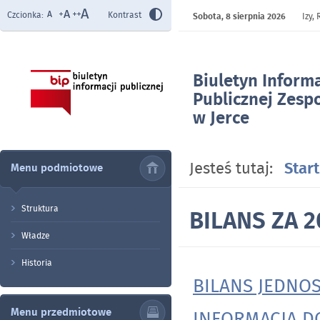
Czcionka:
Kontrast
Sobota,
8 sierpnia 2026
Izy,
Biuletyn Informa
Publicznej Zesp
w Jerce
- BILANS ZA 202
Jesteś tutaj:
Start
Menu podmiotowe
Struktura
BILANS ZA 2
Władze
Historia
BILANS JEDNOS
Menu przedmiotowe
INFORMACJA D