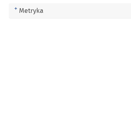
Metryka
Rozwiń